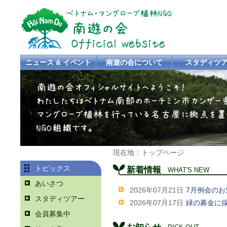
ニュース & イベント
南遊の会について
スタディツ
現在地：トップページ
トピックス
新着情報
WHAT'S NEW
あいさつ
2026年07月21日
7月例会のお
スタディツアー
2026年07月17日
緑の募金に
会員募集中
お知らせ