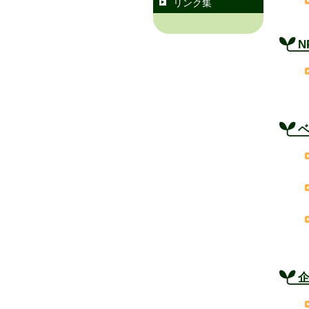
リンク集
N