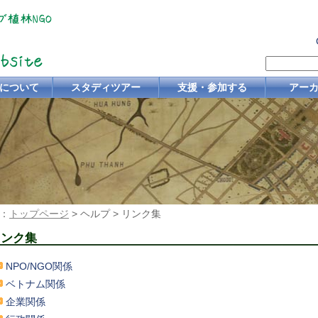
について
スタディツアー
支援・参加する
アー
：
トップページ
> ヘルプ > リンク集
リンク集
NPO/NGO関係
ベトナム関係
企業関係