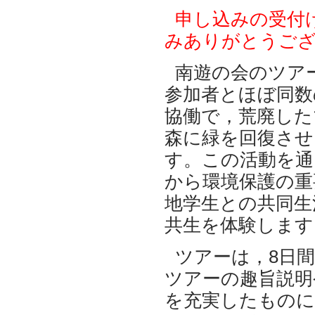
申し込みの受付
みありがとうご
南遊の会のツア
参加者とほぼ同数
協働で，荒廃した
森に緑を回復させ
す。この活動を通
から環境保護の重
地学生との共同生
共生を体験します
ツアーは，8日
ツアーの趣旨説明
を充実したものに