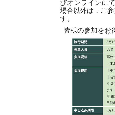
びオンラインに
場合以外は，ご参
す。
皆様の参加をお
旅行期間
8月
募集人員
35
参加資格
高校
（未
参加費用
【東
【名
※ 
ます
※ 
田発
申し込み期限
6月