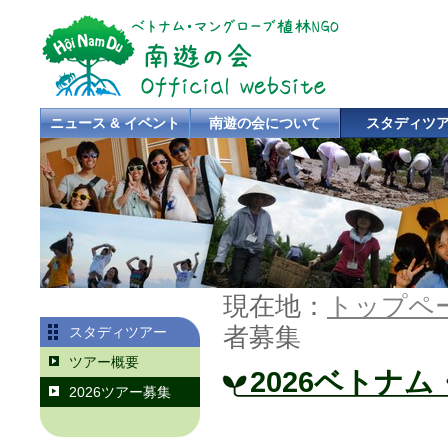
ニュース & イベント
南遊の会について
スタディツ
現在地：
トップペ
者募集
スタディツアー
ツアー概要
2026ベトナ
2026ツアー募集